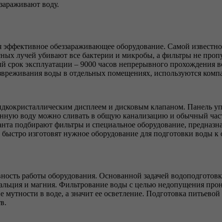
зараживают воду.
я эффективное обеззараживающее оборудование. Самой известно
ных лучей убивают все бактерии и микробы, а фильтры не про
ый срок эксплуатации – 9000 часов непрерывного прохождения в
езвреживания воды
в отдельных помещениях,
используются комп
окристаллическим дисплеем и дисковым клапаном. Панель упра
енную воду можно сливать в общую канализацию и обычный част
нта подбирают фильтры и специальное оборудование, предназнач
 быстро изготовят нужное оборудование для подготовки воды к 
ивность работы оборудования. Основанной задачей водоподготов
 кальция и магния. Фильтрование воды с целью недопущения пр
е мутности в воде, а значит ее осветление. Подготовка питьево
в.