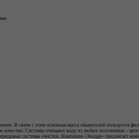
ами
неннее. В связи с этим основная масса обывателей пользуется ф
кое качество. Системы очищают воду из любых источников – ар
ь передовые системы очистки. Компания «Экодар» предлагает ко