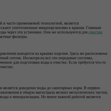
й и часто применяемой технологией, является
пускают уничтоженные микроорганизмы к кранам. Главным
оды через эти установки. Они же используются для
очистки
актные фильтры.
вления находится на крышке изделия. Здесь же расположена
ный септик. Несмотря на все эти передовые системы,
енное для подготовки воды к очистке. Если требуется что-то
очистке.
ки является доведение воды до санитарных норм. В первую
оникновения в общую магистраль мелких металлических частиц
й воды к минерализации. Не менее важной работой является