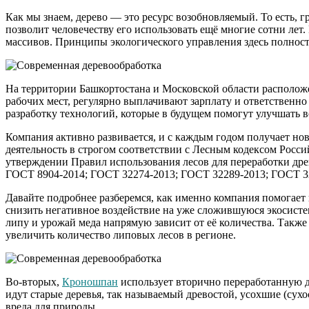
Как мы знаем, дерево — это ресурс возобновляемый. То есть, 
позволит человечеству его использовать ещё многие сотни лет
массивов. Принципы экологического управления здесь полнос
На территории Башкортостана и Московской области располо
рабочих мест, регулярно выплачивают зарплату и ответственно
разработку технологий, которые в будущем помогут улучшать в
Компания активно развивается, и с каждым годом получает н
деятельность в строгом соответствии с Лесным кодексом Росс
утверждении Правил использования лесов для переработки др
ГОСТ 8904-2014; ГОСТ 32274-2013; ГОСТ 32289-2013; ГОСТ 3
Давайте подробнее разберемся, как именно компания помогает 
снизить негативное воздействие на уже сложившуюся экосистем
липу и урожай меда напрямую зависит от её количества. Такж
увеличить количество липовых лесов в регионе.
Во-вторых,
Кроношпан
использует вторично переработанную др
идут старые деревья, так называемый древостой, усохшие (сух
вреда для природы.