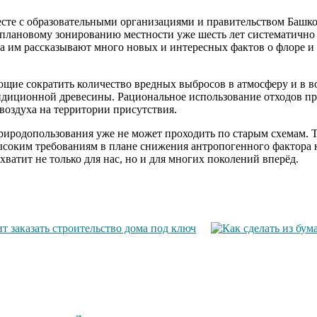
вместе с образовательными организациями и правительством Баш
и плановому зонированию местности уже шесть лет систематичн
да им рассказывают много новых и интересных фактов о флоре и 
ющие сократить количество вредных выбросов в атмосферу и в 
ндиционной древесины. Рациональное использование отходов пр
воздуха на территории присутствия.
иродопользования уже не может проходить по старым схемам. Т
ысоким требованиям в плане снижения антропогенного фактора н
ватит не только для нас, но и для многих поколений вперёд.
т заказать строительство дома под ключ