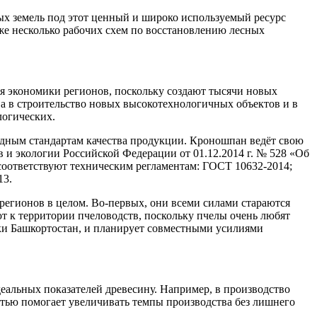
вых земель под этот ценный и широко используемый ресурс
е несколько рабочих схем по восстановлению лесных
 экономики регионов, поскольку создают тысячи новых
ва в строительство новых высокотехнологичных объектов и в
логических.
одным стандартам качества продукции. Кроношпан ведёт свою
 и экологии Российской Федерации от 01.12.2014 г. № 528 «Об
соответствуют техническим регламентам: ГОСТ 10632-2014;
13.
 регионов в целом. Во-первых, они всеми силами стараются
ют к территории пчеловодств, поскольку пчелы очень любят
ики Башкортостан, и планирует совместными усилиями
еальных показателей древесину. Например, в производство
остью помогает увеличивать темпы производства без лишнего