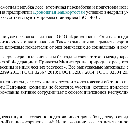
грамотная вырубка леса, вторичная переработка и подготовка но
. На предприятии
Кроношпан Башкортостан
успешно внедрили уж
тью соответствуют мировым стандартам ISO 14001.
жено уже несколько филиалов ООО «Кроношпан». Они важны для
 относятся к оплате налогов. Также компания вкладывает средст
се ключевые показатели: от экономических до социальных и эко
овые долгосрочные контракты благодаря соответствию междунар
ийской Федерации и Приказом Министерства природных ресурсов
евесины и иных лесных ресурсов». Все выпускаемые материалы 
2399-2013; ГОСТ 32567-2013; ГОСТ 32687-2014; ГОСТ 32304-20
в непростом деле сохранения лесов и экологической обстановки
у. Например, компания не берется за участки, которые прилега
е компания активно сотрудничает с союзом пчеловодов Республ
евесину и качественно подготавливает для работ далекую от ид
остой) и низкосортное сырьё. Использование леса с ответственн