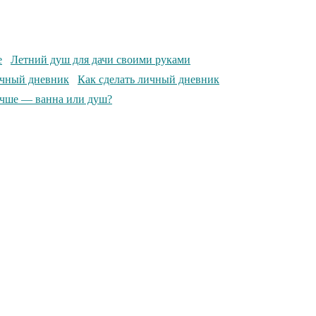
Летний душ для дачи своими руками
Как сделать личный дневник
учше — ванна или душ?