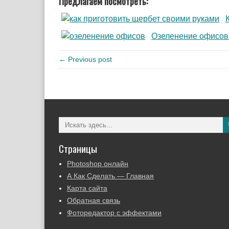
Предлагаем посмотреть:
Озеленение офисов
← Previous post
Страницы
Photoshop онлайн
А Как Сделать — Главная
Карта сайта
Обратная связь
Фоторедактор с эффектами