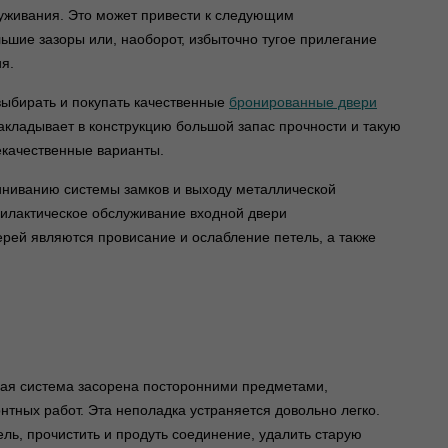
луживания. Это может привести к следующим
льшие зазоры или, наоборот, избыточно тугое прилегание
я.
выбирать и покупать качественные
бронированные двери
акладывает в конструкцию большой запас прочности и такую
екачественные варианты.
линиванию системы замков и выходу металлической
офилактическое обслуживание входной двери
рей являются провисание и ослабление петель, а также
евая система засорена посторонними предметами,
тных работ. Эта неполадка устраняется довольно легко.
ель, прочистить и продуть соединение, удалить старую