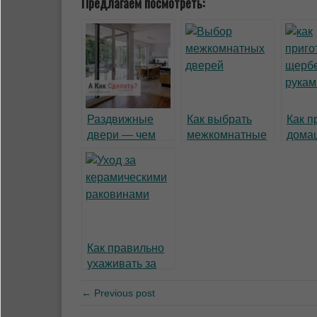
Предлагаем посмотреть:
Раздвижные
Как выбрать
Как п
двери — чем
межкомнатные
дома
хороши?
двери
щерб
рука
Как правильно
ухаживать за
керамическими
← Previous post
поверхностями