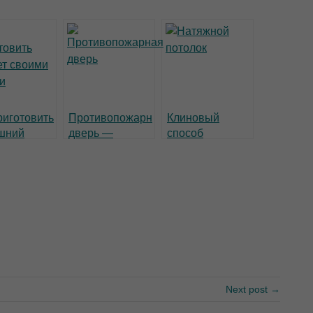
риготовить
Противопожарная
Клиновый
шний
дверь —
способ
ет своими
правила
монтажа
ми
выбора
натяжных
потолков
Next post →