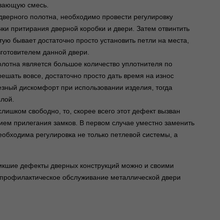
ывающую смесь.
 дверного полотна, необходимо провести регулировку
ки притирания дверной коробки и двери. Затем отвинтить
тую бывает достаточно просто установить петли на места,
готовителем данной двери.
олотна является большое количество уплотнителя по
ешать вовсе, достаточно просто дать время на износ
езный дискомфорт при использовании изделия, тогда
лой.
слишком свободно, то, скорее всего этот дефект вызван
ем прилегания замков. В первом случае уместно заменить
обходима регулировка не только петлевой системы, а
никшие дефекты дверных конструкций можно и своими
 профилактическое обслуживание металлической двери