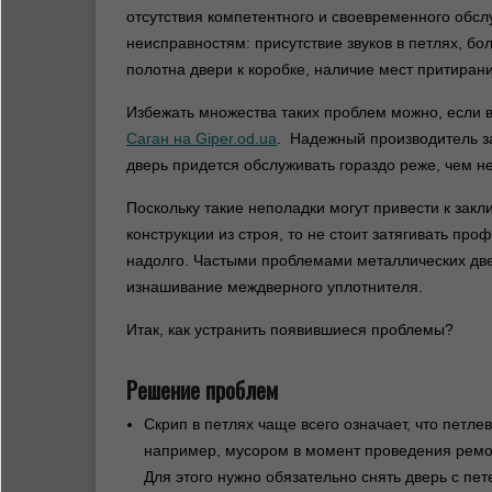
отсутствия компетентного и своевременного обс
неисправностям: присутствие звуков в петлях, бо
полотна двери к коробке, наличие мест притирани
Избежать множества таких проблем можно, если 
Саган на Giper.od.ua
. Надежный производитель з
дверь придется обслуживать гораздо реже, чем н
Поскольку такие неполадки могут привести к зак
конструкции из строя, то не стоит затягивать пр
надолго. Частыми проблемами металлических две
изнашивание междверного уплотнителя.
Итак, как устранить появившиеся проблемы?
Решение проблем
Скрип в петлях чаще всего означает, что петл
например, мусором в момент проведения ремон
Для этого нужно обязательно снять дверь с пет