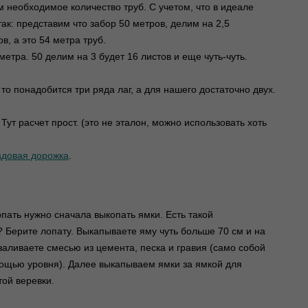
 необходимое количество труб. С учетом, что в идеале
так: представим что забор 50 метров, делим на 2,5
, а это 54 метра труб.
етра. 50 делим на 3 будет 16 листов и еще чуть-чуть.
то понадобится три ряда лаг, а для нашего достаточно двух.
Тут расчет прост. (это не эталон, можно использовать хоть
адовая дорожка
.
пать нужно сначала выкопать ямки. Есть такой
 Берите лопату. Выкапываете яму чуть больше 70 см и на
заливаете смесью из цемента, песка и гравия (само собой
мощью уровня). Далее выкапываем ямки за ямкой для
той веревки.