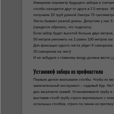
Измеряем периметр будущего забора и считаем
столбы находятся друг от друга в 2.5 метрах. И
получаем 20 труб длиной 2метра 70 сантиметров
Листы бывают разной длины. Допустим у нас 3 м
(придется обрезать, что поделать)
Если забор будет высотой больше двух метров, 
50 метров умножить на 2 равно 100 метров лаг.
Для фиксации одного листа уйдет 6 саморезов. 
20 саморезов на лист)
И не забудьте к главному входу должна вести
с
Установкф забора из профнастила
Первым делом вкапываем столбы. Чтобы их вко
замечательный инструмент – садовый бур. Нет?
дно засыпаете гравий. Устанавливаете трубу и 
выставив столб-трубу строго вертикально с по
остальных столбов, строго по линии из протяну