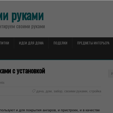
ми руками
нтируем своими руками
АПИТКИ
ИДЕИ ДЛЯ ДОМА
ПОДЕЛКИ
ПРЕДМЕТЫ ИНТЕРЬЕРА
ками с установкой
nts
дача
,
дом
,
забор
,
своими руками
,
стройка
льзуют и для покрытия ангаров, и пристроек, и в качестве