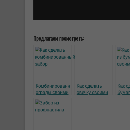
Предлагаем посмотреть:
Комбинированные
Как сделать
Как с
ограды своими
овечку своими
бумаг
руками
руками
свои