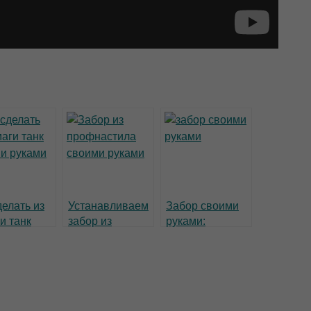
делать из
Устанавливаем
Забор своими
и танк
забор из
руками:
ми руками
профнастила
качественно и
своими руками
недорого