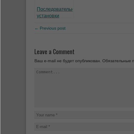
Последовательность
установки
забора из
← Previous post
профнастила
Leave a Comment
Ваш e-mail не будет опубликован.
Обязательные 