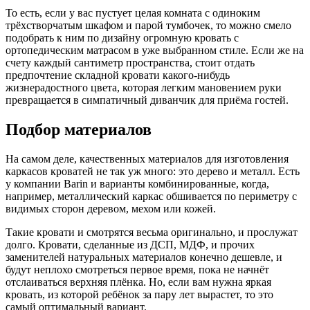
То есть, если у вас пустует целая комната с одиноким
трёхстворчатым шкафом и парой тумбочек, то можно смело
подобрать к ним по дизайну огромную кровать с
ортопедическим матрасом в уже выбранном стиле. Если же на
счету каждый сантиметр пространства, стоит отдать
предпочтение складной кровати какого-нибудь
жизнерадостного цвета, которая легким мановением руки
превращается в симпатичный диванчик для приёма гостей.
Подбор материалов
На самом деле, качественных материалов для изготовления
каркасов кроватей не так уж много: это дерево и металл. Есть
у компании Barin и варианты комбинированные, когда,
например, металлический каркас обшивается по периметру с
видимых сторон деревом, мехом или кожей.
Такие кровати и смотрятся весьма оригинально, и прослужат
долго. Кровати, сделанные из ДСП, МДФ, и прочих
заменителей натуральных материалов конечно дешевле, и
будут неплохо смотреться первое время, пока не начнёт
отслаиваться верхняя плёнка. Но, если вам нужна яркая
кровать, из которой ребёнок за пару лет вырастет, то это
самый оптимальный вариант.