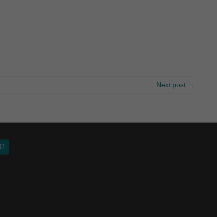
жилья
кабину?
Next post →