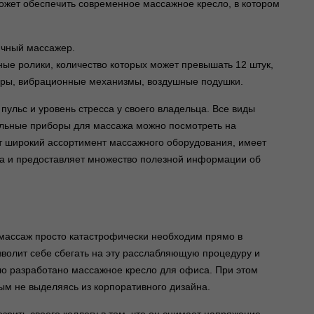
жет обеспечить современное массажное кресло, в котором
гичный массажер.
ые ролики, количество которых может превышать 12 штук,
оры, вибрационные механизмы, воздушные подушки.
 пульс и уровень стресса у своего владельца. Все виды
тальные приборы для массажа можно посмотреть на
ет широкий ассортимент массажного оборудования, имеет
та и предоставляет множество полезной информации об
массаж просто катастрофически необходим прямо в
зволит себе сбегать на эту расслабляющую процедуру и
ло разработано массажное кресло для офиса. При этом
ым не выделяясь из корпоративного дизайна.