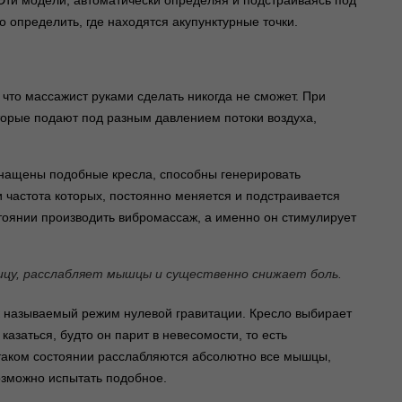
Эти модели, автоматически определяя и подстраиваясь под
 определить, где находятся акупунктурные точки.
что массажист руками сделать никогда не сможет. При
орые подают под разным давлением потоки воздуха,
снащены подобные кресла, способны генерировать
 частота которых, постоянно меняется и подстраивается
стоянии производить вибромассаж, а именно он стимулирует
ицу, расслабляет мышцы и существенно снижает боль.
к называемый режим нулевой гравитации. Кресло выбирает
казаться, будто он парит в невесомости, то есть
 В таком состоянии расслабляются абсолютно все мышцы,
озможно испытать подобное.