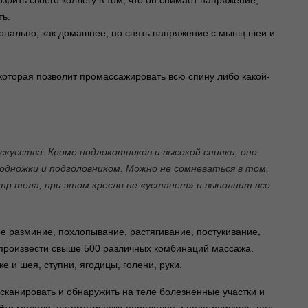
зрить своего коллегу в том, что он снимает напряжение,
ть.
онально, как домашнее, но снять напряжение с мышц шеи и
которая позволит промассажировать всю спину либо какой-
кусства. Кроме подлокотников и высокой спинки, оно
дножки и подголовником. Можно не сомневаться в том,
р тела, при этом кресло не «устанет» и выполнит все
е разминие, похлопывание, растягивание, постукивание,
 произвести свыше 500 различных комбинаций массажа.
е и шея, ступни, ягодицы, голени, руки.
сканировать и обнаружить на теле болезненные участки и