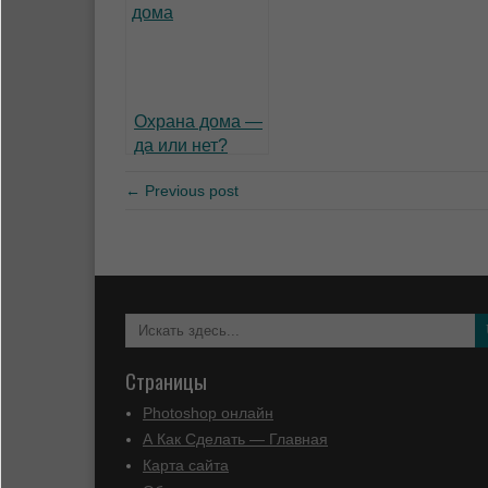
Охрана дома —
да или нет?
← Previous post
Страницы
Photoshop онлайн
А Как Сделать — Главная
Карта сайта