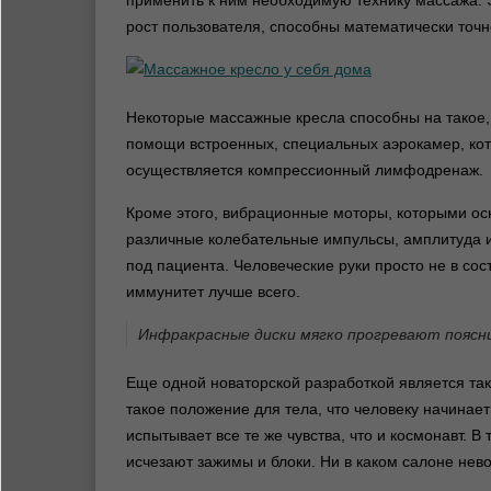
применить к ним необходимую технику массажа. 
рост пользователя, способны математически точно
Некоторые массажные кресла способны на такое, 
помощи встроенных, специальных аэрокамер, кот
осуществляется компрессионный лимфодренаж.
Кроме этого, вибрационные моторы, которыми о
различные колебательные импульсы, амплитуда и
под пациента. Человеческие руки просто не в со
иммунитет лучше всего.
Инфракрасные диски мягко прогревают поясн
Еще одной новаторской разработкой является та
такое положение для тела, что человеку начинает 
испытывает все те же чувства, что и космонавт.
исчезают зажимы и блоки. Ни в каком салоне нев