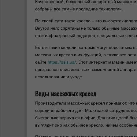
Качественный, безопасный аппаратный массаж мо
собраны все самые последние технологии.
По своей сути такое кресло – это высокотехноло
Внутри него спрятаны не только обычные массажн
но и инфракрасный подогрев, специальные сенс
Есть и такие модели, которые могут подсчитывать
массажных кресел и их функций, а также все ос
сайте
https://osis.ua/
. Этот интернет магазин име
прекрасное описание всех возможностей аппара
использовании и уходе.
Виды массажных кресел
Производители массажных кресел понимают, что 
середине рабочего дня. Мало какой сотрудник по
быстренько вернуться в офис. Для этих целей бы
выглядит оно как обычное кресло, ничем особенн