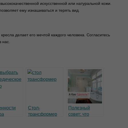
з высококачественной искусственной или натуральной кожи.
позволяет ему изнашиваться и терять вид.
кресла делает его мечтой каждого человека. Согласитесь
 нас.
енности
Стол-
Полезный
ра
трансформер
совет: что
едического
— решение для
выбрать ванну
а
маленького
или душевую