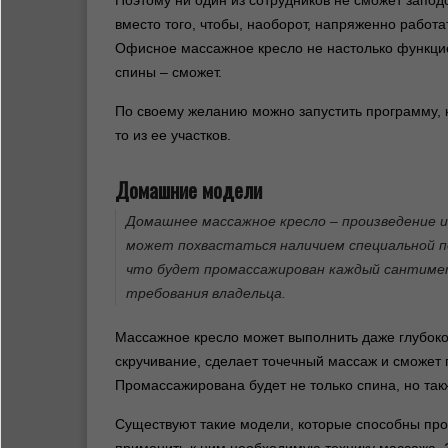
Поэтому ни один из сотрудников не сможет заподо
вместо того, чтобы, наоборот, напряженно работа
Офисное массажное кресло не настолько функци
спины – сможет.
По своему желанию можно запустить программу, 
то из ее участков.
Домашние модели
Домашнее массажное кресло – произведение ис
может похвастаться наличием специальной по
что будет промассажирован каждый сантимет
требования владельца.
Массажное кресло может выполнить даже глубоко
скручивание, сделает точечный массаж и сможет
Промассажирована будет не только спина, но такж
Существуют такие модели, которые способны про