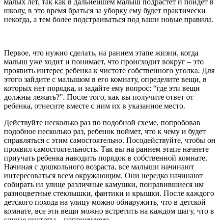
малых лет, так как в дальнейшем малыш подрастет и пойдет в
школу, в это время браться за уборку ему будет практически
некогда, а тем более подстраиваться под ваши новые правила.
Первое, что нужно сделать, на раннем этапе жизни, когда
малыш уже ходит и понимает, что происходит вокруг – это
проявить интерес ребенка к чистоте собственного уголка. Для
этого зайдите с малышом в его комнату, определите вещи, в
которых нет порядка, и задайте ему вопрос: “где эти вещи
должны лежать?”. После того, как вы получите ответ от
ребенка, отнесите вместе с ним их в указанное место.
Действуйте несколько раз по подобной схеме, попробовав
подобное несколько раз, ребенок поймет, что к чему и будет
справляться с этим самостоятельно. Посодействуйте, чтобы он
проявил самостоятельность. Так вы на раннем этапе начнете
приучать ребенка наводить порядок в собственной комнате.
Начиная с дошкольного возраста, все малыши начинают
интересоваться всем окружающим. Они нередко начинают
собирать на улице различные камушки, понравившиеся им
разноцветные стеклышки, фантики и крышки. После каждого
детского похода на улицу можно обнаружить, что в детской
комнате, все эти вещи можно встретить на каждом шагу, что в
случае чистоты – неприемлемо.