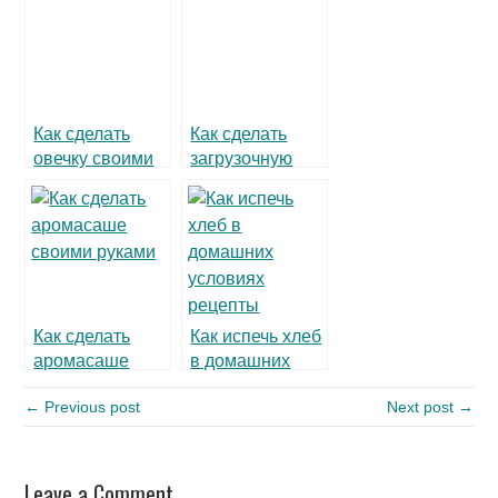
Травяной и
и скраба для
пряный чай —
бани
рецепты
Как сделать
Как сделать
овечку своими
загрузочную
руками
флешку
Как сделать
Как испечь хлеб
аромасаше
в домашних
своими руками
условиях.
← Previous post
Next post →
Рецепты
Leave a Comment