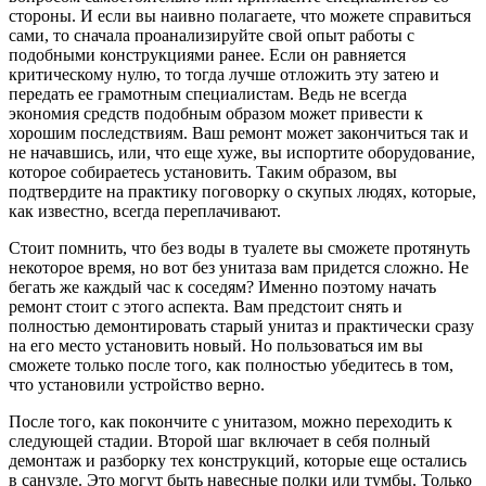
стороны. И если вы наивно полагаете, что можете справиться
сами, то сначала проанализируйте свой опыт работы с
подобными конструкциями ранее. Если он равняется
критическому нулю, то тогда лучше отложить эту затею и
передать ее грамотным специалистам. Ведь не всегда
экономия средств подобным образом может привести к
хорошим последствиям. Ваш ремонт может закончиться так и
не начавшись, или, что еще хуже, вы испортите оборудование,
которое собираетесь установить. Таким образом, вы
подтвердите на практику поговорку о скупых людях, которые,
как известно, всегда переплачивают.
Стоит помнить, что без воды в туалете вы сможете протянуть
некоторое время, но вот без унитаза вам придется сложно. Не
бегать же каждый час к соседям? Именно поэтому начать
ремонт стоит с этого аспекта. Вам предстоит снять и
полностью демонтировать старый унитаз и практически сразу
на его место установить новый. Но пользоваться им вы
сможете только после того, как полностью убедитесь в том,
что установили устройство верно.
После того, как покончите с унитазом, можно переходить к
следующей стадии. Второй шаг включает в себя полный
демонтаж и разборку тех конструкций, которые еще остались
в санузле. Это могут быть навесные полки или тумбы. Только