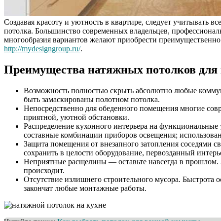
Создавая красоту и уютность в квартире, следует учитывать в
потолка. Большинство современных владельцев, профессиональ
многообразия вариантов желают приобрести преимущественно 
http://mydesigngroup.ru/
.
Преимущества натяжных потолков для
Возможность полностью скрыть абсолютно любые комму
быть замаскированы полотном потолка.
Непосредственно для обеденного помещения многие совре
приятной, уютной обстановки.
Распределение кухонного интерьера на функциональные у
составные комбинации приборов освещения; использова
Защита помещения от внезапного затопления соседями св
сохранить в целости оборудование, первозданный интерь
Неприятные расщелины — оставьте навсегда в прошлом. 
происходит.
Отсутствие излишнего строительного мусора. Быстрота 
закончат любые монтажные работы.