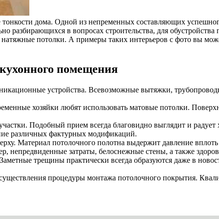
се тонкости дома. Одной из непременных составляющих успешног
но разбирающихся в вопросах строительства, для обустройства 
натяжные потолки. А примеры таких интерьеров с фото вы может
 кухонного помещения
никационные устройства. Всевозможные вытяжки, трубопроводы
менные хозяйки любят использовать матовые потолки. Поверхно
частки. Подобный прием всегда благовидно выглядит и радует 
ние различных фактурных модификаций.
ерху. Материал потолочного полотна выдержит давление вплоть 
ер, непредвиденные затраты, белоснежные стены, а также здоров
Заметные трещины практически всегда образуются даже в новос
осуществления процедуры монтажа потолочного покрытия. Квали