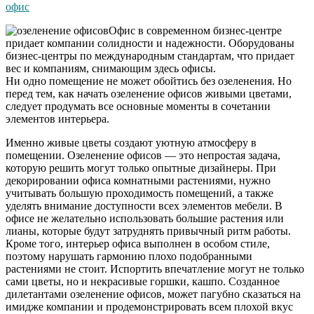
офис
Офис в современном бизнес-центре
придает компании солидности и надежности. Оборудованы
бизнес-центры по международным стандартам, что придает
вес и компаниям, снимающим здесь офисы.
Ни одно помещение не может обойтись без озеленения. Но
перед тем, как начать озеленение офисов живыми цветами,
следует продумать все основные моменты в сочетании
элементов интерьера.
Именно живые цветы создают уютную атмосферу в
помещении. Озеленение офисов — это непростая задача,
которую решить могут только опытные дизайнеры. При
декорировании офиса комнатными растениями, нужно
учитывать большую проходимость помещений, а также
уделять внимание доступности всех элементов мебели. В
офисе не желательно использовать большие растения или
лианы, которые будут затруднять привычный ритм работы.
Кроме того, интерьер офиса выполнен в особом стиле,
поэтому нарушать гармонию плохо подобранными
растениями не стоит. Испортить впечатление могут не только
сами цветы, но и некрасивые горшки, кашпо. Созданное
дилетантами озеленение офисов, может пагубно сказаться на
имидже компании и продемонстрировать всем плохой вкус