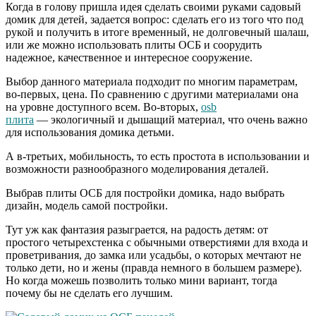
Когда в голову пришла идея сделать своими руками садовый
домик для детей, задается вопрос: сделать его из того что под
рукой и получить в итоге временный, не долговечный шалаш,
или же можно использовать плиты ОСБ и соорудить
надежное, качественное и интересное сооружение.
Выбор данного материала подходит по многим параметрам,
во-первых, цена. По сравнению с другими материалами она
на уровне доступного всем. Во-вторых,
osb
плита
— экологичный и дышащий материал, что очень важно
для использования домика детьми.
А в-третьих, мобильность, то есть простота в использовании и
возможности разнообразного моделирования деталей.
Выбрав плиты ОСБ для постройки домика, надо выбрать
дизайн, модель самой постройки.
Тут уж как фантазия разыграется, на радость детям: от
простого четырехстенка с обычными отверстиями для входа и
проветривания, до замка или усадьбы, о которых мечтают не
только дети, но и жены (правда немного в большем размере).
Но когда можешь позволить только мини вариант, тогда
почему бы не сделать его лучшим.