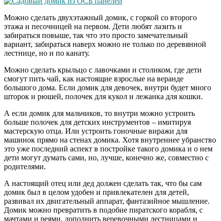
Можно сделать двухэтажный домик, с горкой со второго
этажа и песочницей на первом. Дети любят лазить и
забираться повыше, так что это просто замечательный
вариант, забираться наверх можно не только по деревянной
лестнице, но и по канату.
Можно сделать крыльцо с лавочками и столиком, где дети
смогут пить чай, как настоящие взрослые на веранде
большого дома. Если домик для девочек, внутри будет много
шторок и рюшей, полочек для кукол и лежанка для кошки.
А если домик для мальчиков, то внутри можно устроить
больше полочек для детских инструментов – имитируя
мастерскую отца. Или устроить гоночные виражи для
машинок прямо на стенах домика. Хотя внутреннее убранство
это уже последний аспект в постройке такого домика и о нем
дети могут думать сами, но, лучше, конечно же, совместно с
родителями.
А настоящий отец или дед должен сделать так, что бы сам
домик был в целом удобен и привлекателен для детей,
развивал их двигательный аппарат, фантазийное мышление.
Домик можно превратить в подобие пиратского корабля, с
мачтами и реями, дополнить веревочными лестницами и