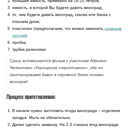
большая ёмкость, примерно на 15-20 литров;
емкость, в которой Вы будете давить виноград;
то, чем будете давить виноград, скалка или банка с
плоским дном;
пластилин (предполагаем, что можно заменить
соленым
тестом
);
пробка;
трубка резиновая.
Сразу вспоминается фильм с участием Адриано
Челентано «Укрощение строптивого», где он
пританцовывая давил в огромной бочке ногами
виноград.
Процесс приготовления:
В начале нужно заготовить ягоды винограда – отделяем
гроздья. Мыть не обязательно.
Далее сделать закваску. На 2-3 стакана ягод винограда