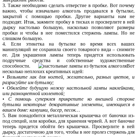
3. Также необходимо сделать отверстие в пробке. Вот почему
важно, чтобы изначально алкоголь продавался в бутылке,
закрытой с помощью пробки. Другие варианты нам не
подходят. Итак, зажмите пробку в тисках и просверлите в ней
дырку настолько большую, насколько позволяют размеры
пробки и чтобы в нее поместился стержень лампы. Но не
слишком большую.
4. Если этикетка на бутылке во время всех ваших
манипуляций не сохранила своего товарного вида – снимите
ее. Для украшения лампы теперь придется использовать
подручные средства и собственные художественные
способности.
Вот
несколько неплохих креативных идей:
• Возьмите лак для ногтей, желательно, разных цветов, и
разрисуйте им бутылку;
• Обклейте будущую ножку настольной лампы наклейками,
или разноцветной изолентой;
• С помощь суперклея прикрепите ко внешней стороне
бутылки некоторые декоративные элементы, имеющиеся в
вашем доме: камушки, бисер, песок…
5. Вам понадобится металлическая крышечка от баночки из-
под специй, или коробки, для хранения червей. А вот баночке
теперь придется обойти без крышечки. Просверлите в ней
дырку, достаточною для того, чтобы в нее пролез стержень для