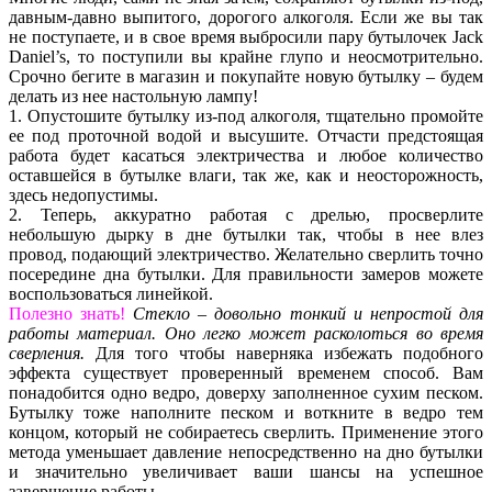
давным-давно выпитого, дорогого алкоголя. Если же вы так
не поступаете, и в свое время выбросили пару бутылочек Jack
Daniel’s, то поступили вы крайне глупо и неосмотрительно.
Срочно бегите в магазин и покупайте новую бутылку – будем
делать из нее настольную лампу!
1. Опустошите бутылку из-под алкоголя, тщательно промойте
ее под проточной водой и высушите. Отчасти предстоящая
работа будет касаться электричества и любое количество
оставшейся в бутылке влаги, так же, как и неосторожность,
здесь недопустимы.
2. Теперь, аккуратно работая с дрелью, просверлите
небольшую дырку в дне бутылки так, чтобы в нее влез
провод, подающий электричество. Желательно сверлить точно
посередине дна бутылки. Для правильности замеров можете
воспользоваться линейкой.
Полезно знать!
Стекло – довольно тонкий и непростой для
работы материал. Оно легко может расколоться во время
сверления.
Для того чтобы наверняка избежать подобного
эффекта существует проверенный временем способ. Вам
понадобится одно ведро, доверху заполненное сухим песком.
Бутылку тоже наполните песком и воткните в ведро тем
концом, который не собираетесь сверлить. Применение этого
метода уменьшает давление непосредственно на дно бутылки
и значительно увеличивает ваши шансы на успешное
завершение работы.