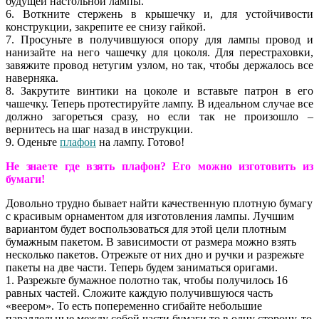
будущей настольной лампы.
6. Воткните стержень в крышечку и, для устойчивости
конструкции, закрепите ее снизу гайкой.
7. Просуньте в получившуюся опору для лампы провод и
нанизайте на него чашечку для цоколя. Для перестраховки,
завяжите провод нетугим узлом, но так, чтобы держалось все
наверняка.
8. Закрутите винтики на цоколе и вставьте патрон в его
чашечку. Теперь протестируйте лампу. В идеальном случае все
должно загореться сразу, но если так не произошло –
вернитесь на шаг назад в инструкции.
9. Оденьте
плафон
на лампу. Готово!
Не знаете где взять плафон? Его можно изготовить из
бумаги!
Довольно трудно бывает найти качественную плотную бумагу
с красивым орнаментом для изготовления лампы. Лучшим
вариантом будет воспользоваться для этой цели плотным
бумажным пакетом. В зависимости от размера можно взять
несколько пакетов. Отрежьте от них дно и ручки и разрежьте
пакеты на две части. Теперь будем заниматься оригами.
1. Разрежьте бумажное полотно так, чтобы получилось 16
равных частей. Сложите каждую получившуюся часть
«веером». То есть попеременно сгибайте небольшие
параллельные между собой части бумаги то в одну сторону, то