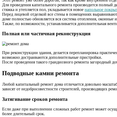
Этот ремонт уже более дорогой, так как кроме внутренней отд
Для проведения капитального ремонта производится полный д
стяжка и утепляется пол, укладывается новое
напольное покры
Перед лицевой отделкой все стены в помещениях выравниваютс
доме полностью обновляется вся система отопления, оконные и
Также, по возможности, устанавливается дополнительная венти
Полная или частичная реконструкция
При реконструкции здания, делается перепланировка практиче
возможно достраиваются дополнительные пристройки.
После проведения такого грандиозного ремонта загородный до
Подводные камни ремонта
Любой капитальный ремонт дома отличается довольно масштаб
зависят от недобросовестности строителей, производящих рем
Затягивание сроков ремонта
Если даже при выполнении сложных работ ремонт может осущест
более длительный срок.